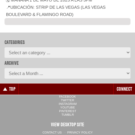
🗓️ MAÑANA 1 DE MAYO DE 2025 A LAS 5PM
📍UBICACIÓN: STRIP DE LAS VEGAS (LAS VEGAS
BOULEVARD & FLAMINGO ROAD)
CATEGORIES
ARCHIVE
TOP
CONNECT
FACEBOOK
TWITTER
INSTAGRAM
YOUTUBE
PINTEREST
TUMBLR
VIEW DESKTOP SITE
CONTACT US
·
PRIVACY POLICY