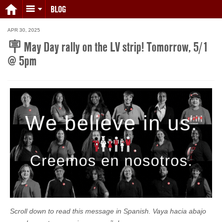
BLOG
APR 30, 2025
🪧 May Day rally on the LV strip! Tomorrow, 5/1
@ 5pm
Scroll down to read this message in Spanish. Vaya hacia abajo